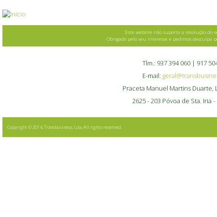
Este website não suporta a resolução do se
Obrigado pelo seu interesse e pedimos desculpa 
Tlm.: 937 394 060 | 917 50
E-mail:
geral@transbusine
Praceta Manuel Martins Duarte, L
2625 - 203 Póvoa de Sta. Iria -
Copyright © 2014, Transbusiness, Lda. All rights reserved.