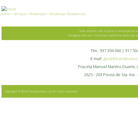
You are here
Início
»
Serviços
»
Mudanças
» Mudanças Residenciais
Este website não suporta a resolução do se
Obrigado pelo seu interesse e pedimos desculpa 
Tlm.: 937 394 060 | 917 50
E-mail:
geral@transbusine
Praceta Manuel Martins Duarte, L
2625 - 203 Póvoa de Sta. Iria -
Copyright © 2014, Transbusiness, Lda. All rights reserved.